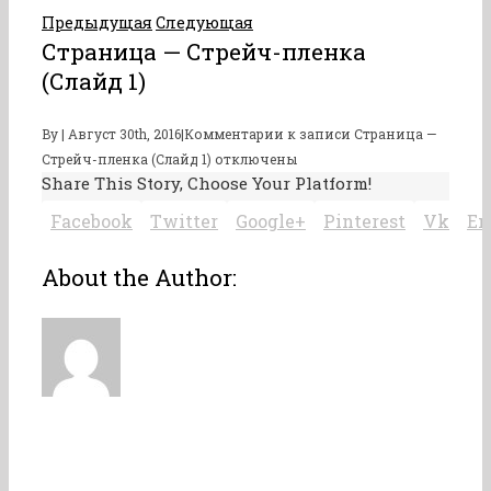
Предыдущая
Следующая
Страница — Стрейч-пленка
(Слайд 1)
By
|
Август 30th, 2016
|
Комментарии
к записи Страница —
Стрейч-пленка (Слайд 1)
отключены
Share This Story, Choose Your Platform!
Facebook
Twitter
Google+
Pinterest
Vk
Em
About the Author: